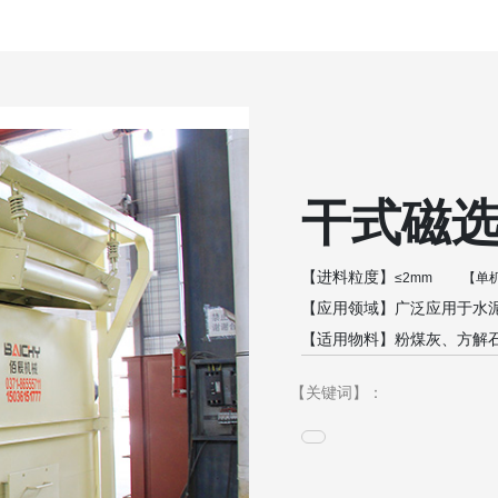
干式磁
【进料粒度】
≤
2mm
【单
【应用领域】
广泛应用于水
【适用物料】
粉煤灰、方解
【关键词】：