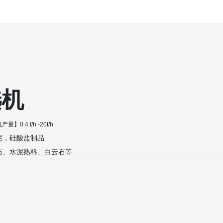
选机
机产量】
0.4 t/h -20t/h
泥，硅酸盐制品
石、水泥熟料、白云石等