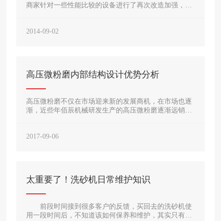
商家针对一些性能比较的设备进行了再次改造加强，使
得许多质量不太好的磨粉遭了淘汰。近多数厂家都研制
出了新型雷蒙
2014-09-02
高压微粉磨内部结构设计优势分析
高压微粉磨不仅在市场迎来新的发展商机，在市场也逐
渐，近些年佰辰机械研发生产的高压微粉磨逐渐远销至
巴西、泰国、缅甸、南非等，受到国外消费者的一直
2017-09-06
太重要了！洗砂机日常维护知识
前段时间接到很多客户的反馈，买回去的洗砂机使
用一段时间后，不知道该如何保养和维护，其实只有保