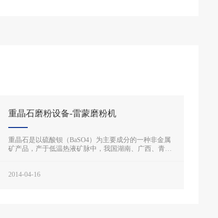
重晶石磨粉设备-雷蒙磨粉机
重晶石是以硫酸钡（BaSO4）为主要成分的一种非金属
矿产品，产于低温热液矿脉中，我国湖南、广西、青
海、江西所产的重晶石矿床多是巨大的热液单矿物矿
脉。重晶石亦可产于沉积岩中，
2014-04-16