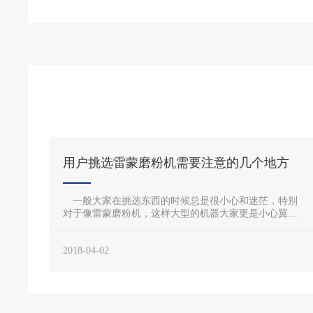
用户挑选雷蒙磨粉机需要注意的几个地方
一般大家在挑选东西的时候总是很小心和迷茫，特别
对于像雷蒙磨粉机，这样大型的机器大家更是小心翼
翼，生怕一不留神就买了劣质的雷蒙磨设备，这样在以
后的生产使用中有这数的麻烦。建议，用户在购买雷蒙
2018-04-02
磨粉机的时候要考虑方方面面的因素，而不要只看外
观、价格，我们在这里列举几点需要注意的地方共大家
参考.