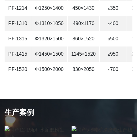
PF-1214
Φ1250×1400
450×1430
350
13
≤
PF-1310
Φ1310×1050
490×1170
400
8
≤
PF-1315
Φ1320×1500
860×1520
500
16
≤
PF-1415
Φ1450×1500
1145×1520
950
22
≤
PF-1520
Φ1500×2000
830×2050
700
30
≤
生产案例