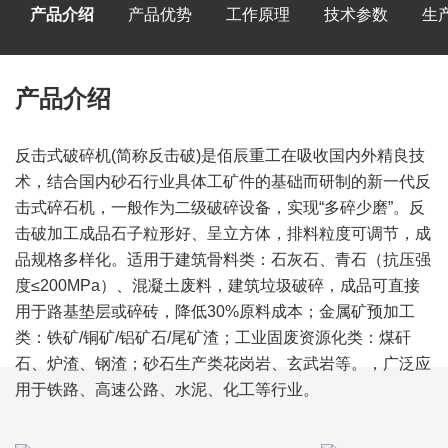
产品介绍
产品优势
工作原理
技术参数
生
产品介绍
反击式破碎机(简称反击破)是佰辰重工在吸收国内外精良技
术，结合国内砂石行业具体工矿件的基础而研制的新一代反
击式碎石机，一般作为二级破碎设备，实现“多碎少磨”。反
击破加工成品石子粒形好、呈立方体，排料粒度可调节，成
品规格多样化。适用于建筑骨料类：石灰石、青石​（抗压强
度≤200MPa）、混凝土废料，建筑垃圾破碎，成品可直接
用于路基垫层或碎砖，降低30%原料成本；金属矿预加工
类：铁矿/铜矿/铝矿石/尾矿渣；工业固废资源化类：煤矸
石、炉渣、钢渣；砂石生产类花岗岩、玄武岩等。，广泛应
用于铁路、高速公路、水泥、化工等行业。