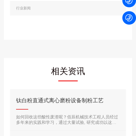
行业新闻
相关资讯
钛白粉直通式离心磨粉设备制粉工艺
如何回收这些酸性废渣呢？佰辰机械技术工程人员经过
多年来的实践和学习，通过大量试验, 研究成功以这种
酸性废渣为原料,用固相法和液相法酸分解制取焊条用钦
白粉, 解决了大部分酸性废渣的污染问题。将这些酸性