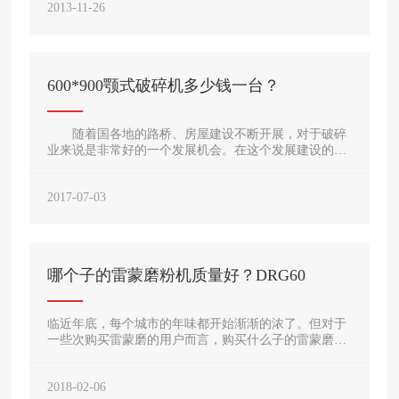
2013-11-26
废渣烘干后用雷蒙磨粉机粉碎到320 目以下(筛余约3 %
) , 经过系列化工原料的配比后经回转窑，将半成品置入
我司产品直通式离心磨粉机中再次粉碎成钦白粉。
600*900颚式破碎机多少钱一台？
随着国各地的路桥、房屋建设不断开展，对于破碎
业来说是非常好的一个发展机会。在这个发展建设的风
潮下，以600*900颚式破碎机为代表的颚破机在市场上
的热度持续不减，其中
2017-07-03
哪个子的雷蒙磨粉机质量好？DRG60
临近年底，每个城市的年味都开始渐渐的浓了。但对于
一些次购买雷蒙磨的用户而言，购买什么子的雷蒙磨粉
机好、如何才能买到适合自己的雷蒙磨粉机却成为了两
大难题。雷蒙磨粉机什么品好呢，其实在不同的人看雷
2018-02-06
蒙磨什么品好有着不同的看法。接下来，小编就带大家