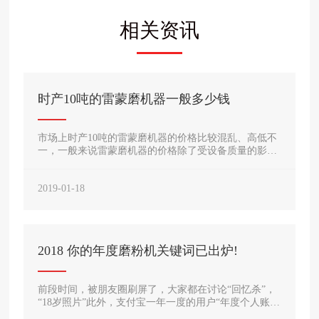
相关资讯
时产10吨的雷蒙磨机器一般多少钱
市场上时产10吨的雷蒙磨机器的价格比较混乱、高低不
一，一般来说雷蒙磨机器的价格除了受设备质量的影响
外，还受设备厂家、规格、地区、成本、技术含量、同
行竞争、市场需求量等因素的影响，那么，时产在10吨
2019-01-18
的雷蒙机多少钱一台呢?请看以下介绍。
2018 你的年度磨粉机关键词已出炉!
前段时间，被朋友圈刷屏了，大家都在讨论“回忆杀”，
“18岁照片”此外，支付宝一年一度的用户“年度个人账
单”刷屏了。很多朋友都在晒我的年度关键词：坚持、