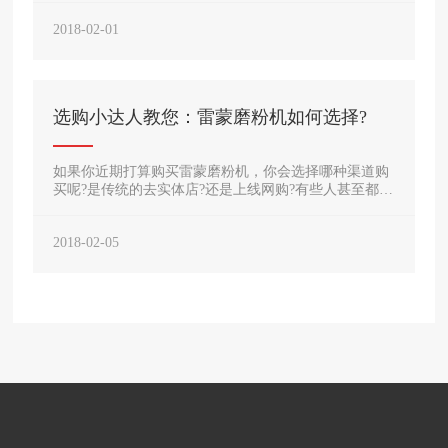
爱、范儿、能干、成就、颜值正义、小确幸等，让很多
2018-02-01
网友决觉得很有意思，也算是为自己2017年消费动向画
上圆满的句号。那么，对于河南佰辰机械厂家来说，20
18年磨粉机的关键词有哪些呢?下面小编就跟大家盘点
一下吧!
选购小达人教您：雷蒙磨粉机如何选择?
如果你近期打算购买雷蒙磨粉机，你会选择哪种渠道购
买呢?是传统的去实体店?还是上线网购?有些人甚至都不
知道雷蒙磨该从和下手!对于刚接触到雷蒙磨粉机的朋
友，在挑选雷蒙磨粉机的时候只会看看外观，对于磨粉
2018-02-05
机的质量性能不是太懂，如果您现在对于这些不知道的
话，那么真的需要认真去了解一下，因为买磨粉机设备
不比买一件小东西，为了用户选购到物美价廉的雷蒙
磨，小编达人给出三个建议：