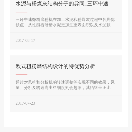
水泥与粉煤灰结构分子的异同_三环中速微
粉磨粉机
三环中速微粉磨粉机在加工水泥和粉煤灰过程中各具优
缺点，从性能看研磨水泥更加注重表面积以及水泥颗粒
分布等方面的要求，而粉煤灰则被看重的则是耐久性以
及对水性的要求。
2017-08-17
欧式粗粉磨结构设计的特优势分析
通过对风机和分析机的转速调整等实现不同的效果，风
量、分析及转速高出料细度则会越细，其始终呈正比关
系。作为机械制造大国，雷蒙磨粉机的总量则占据了很
大的比例，其次对于上的一些好的产品来讲还是具有的
2017-07-23
差距。