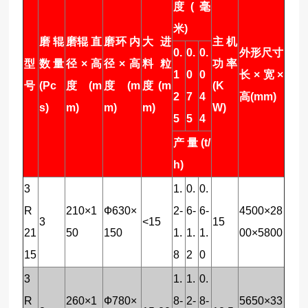
度(毫
米)
磨辊
磨辊 直
磨环 内
大进
主机
0.
0.
0.
外形尺寸
型
数量
径×高
径×高
料粒
功率
1
0
0
长×宽×
号
(Pc
度(m
度(m
度(m
(K
2
7
4
高(mm)
s)
m)
m)
m)
W)
5
5
4
产量(t/
h)
3
1.
0.
0.
R
210×1
Ф630×
2-
6-
6-
4500×28
3
<15
15
21
50
150
1.
1.
1.
00×5800
15
8
2
0
3
1.
1.
0.
R
260×1
Ф780×
8-
2-
8-
5650×33