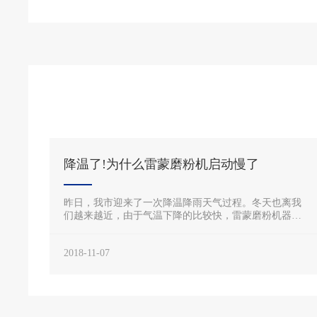
降温了!为什么雷蒙磨粉机启动慢了
昨日，我市迎来了一次降温降雨天气过程。冬天也离我
们越来越近，由于气温下降的比较快，雷蒙磨粉机器在
进行粉磨操作的时候，会出现启动慢的现象，这是一个
比较常见的问题，出现启动慢的情况，一般和设备的质
2018-11-07
量是没有关系的，大多数是生产中的配置以及操作问题
引起的，如果启动慢的这个问题未能很好的解决的话，
会造成工期的延误、效率的下降，这里来介绍一下出现
启动慢的原因以其解决的办法。