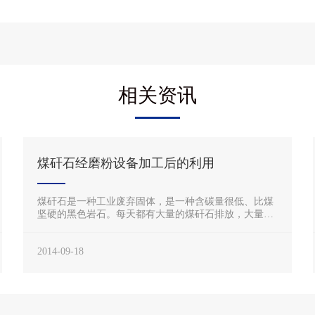
相关资讯
煤矸石经磨粉设备加工后的利用
煤矸石是一种工业废弃固体，是一种含碳量很低、比煤
坚硬的黑色岩石。每天都有大量的煤矸石排放，大量的
废体排放会占用大片的土地，而且煤矸石中的硫化物也
会污染大气、农田
2014-09-18