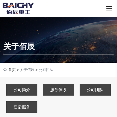
关于佰辰
首页
>
关于佰辰
>
公司团队
公司简介
服务体系
公司团队
售后服务